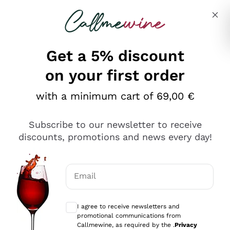
Skip to content
Describe what you are looking for
Get a 5% discount
on your first order
Ottimo
with a minimum cart of 69,00 €
4,5
/5
2.566
Subscribe to our newsletter to receive
recensioni
discounts, promotions and news every day!
Le nostre recensioni a 4 e 5 stelle.
Clicca qui per leggerle tutte >
Email
Precedente
Successivo
Optional consents to receive communicat
I agree to receive newsletters and
2 Giorni Fa
promotional communications from
Ordine tutto ok, niente da dire a riguardo. Il sito in se
Callmewine, as required by the .
Privacy