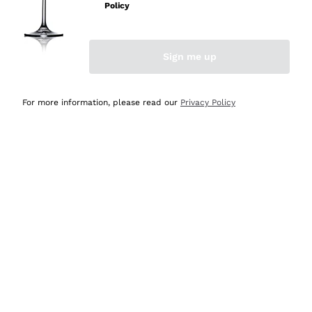
velocissima
Policy
Acquirente verificato
Sign me up
Ieri
Perfetti e attenti al cliente
For more information, please read our
Privacy Policy
Acquirente verificato
2 Giorni Fa
Semplice nell'uso, puntuali e veloci.
Acquirente verificato
2 Giorni Fa
Ottima come sempre!