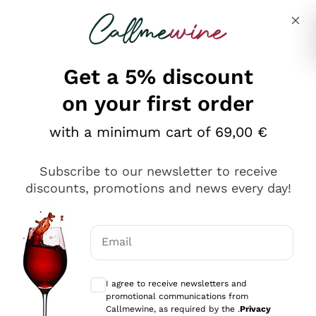
Skip to content
Describe what you are looking for
Get a 5% discount
on your first order
Ottimo
with a minimum cart of 69,00 €
4,5
/5
2.552
Subscribe to our newsletter to receive
recensioni
discounts, promotions and news every day!
Le nostre recensioni a 4 e 5 stelle.
Clicca qui per leggerle tutte >
Email
Precedente
Successivo
Optional consents to receive communicat
I agree to receive newsletters and
Oggi
promotional communications from
Ottima facilità di acquisto sul sito e consegna
Callmewine, as required by the .
Privacy