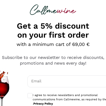
 looking for
Champagne
Sparkling Wines
Al
Get a 5% discount
on your first order
with a minimum cart of 69,00 €
Subscribe to our newsletter to receive discounts,
promotions and news every day!
Email
Optional consents to receive communicati
I agree to receive newsletters and promotional
communications from Callmewine, as required by th
e professionalità
.
Privacy Policy