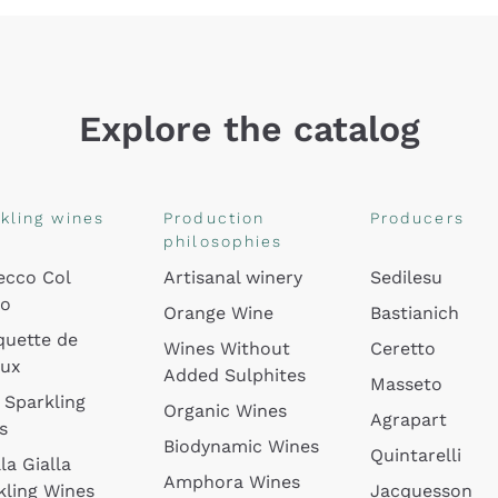
Explore the catalog
kling wines
Production
Producers
philosophies
ecco Col
Artisanal winery
Sedilesu
do
Orange Wine
Bastianich
quette de
Wines Without
Ceretto
oux
Added Sulphites
Masseto
 Sparkling
Organic Wines
Agrapart
s
Biodynamic Wines
Quintarelli
la Gialla
Amphora Wines
kling Wines
Jacquesson