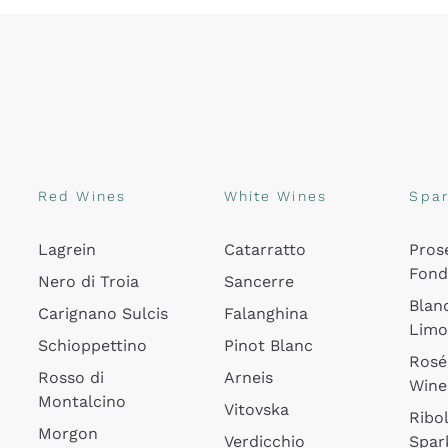
Red Wines
White Wines
Spar
Lagrein
Catarratto
Pros
Fon
Nero di Troia
Sancerre
Blan
Carignano Sulcis
Falanghina
Lim
Schioppettino
Pinot Blanc
Rosé
Rosso di
Arneis
Wine
Montalcino
Vitovska
Ribol
Morgon
Verdicchio
Spar