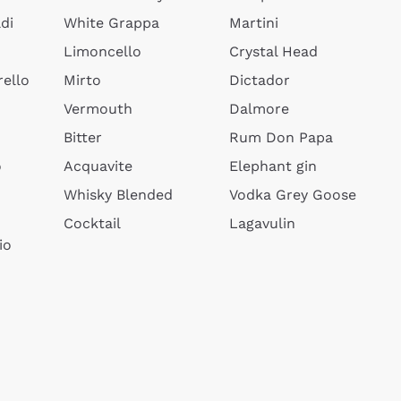
di
White Grappa
Martini
Limoncello
Crystal Head
ello
Mirto
Dictador
Vermouth
Dalmore
Bitter
Rum Don Papa
o
Acquavite
Elephant gin
Whisky Blended
Vodka Grey Goose
Cocktail
Lagavulin
io