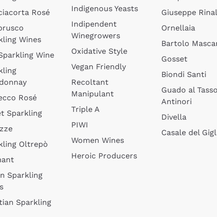
Indigenous Yeasts
ciacorta Rosé
Giuseppe Rinal
Indipendent
brusco
Ornellaia
Winegrowers
kling Wines
Bartolo Mascar
Oxidative Style
 Sparkling Wine
Gosset
Vegan Friendly
kling
Biondi Santi
donnay
Recoltant
Guado al Tass
Manipulant
ecco Rosé
Antinori
Triple A
t Sparkling
Divella
PIWI
izze
Casale del Gigl
Women Wines
kling Oltrepò
Heroic Producers
mant
an Sparkling
s
tian Sparkling