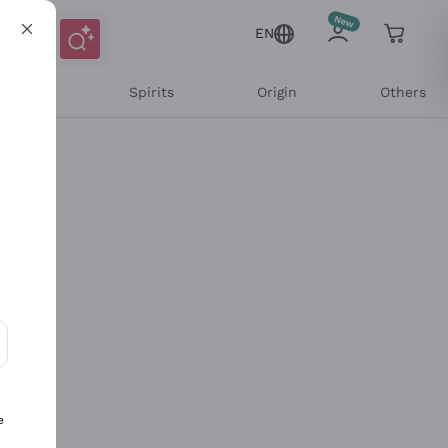
EN
l Wines
Spirits
Origin
Others
ons and personalized offers
e