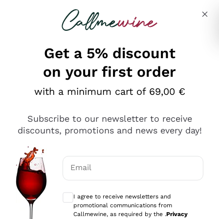
Skip to content
Describe what you are looking for
Get a 5% discount
on your first order
Ottimo
with a minimum cart of 69,00 €
4,5
/5
2.559
Subscribe to our newsletter to receive
recensioni
discounts, promotions and news every day!
Le nostre recensioni a 4 e 5 stelle.
Clicca qui per leggerle tutte >
Email
Precedente
Successivo
Optional consents to receive communicat
I agree to receive newsletters and
Oggi
promotional communications from
Il catalogo offre moltissime possibilità di scelta tra tanti
Callmewine, as required by the .
Privacy