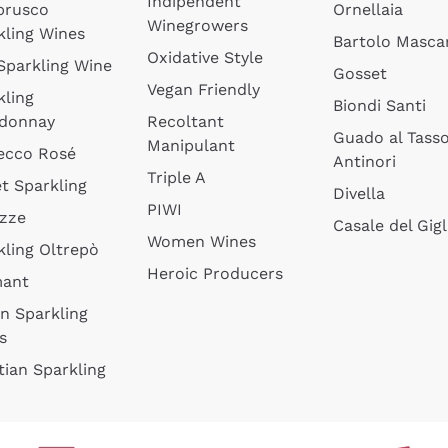
Indipendent
brusco
Ornellaia
Winegrowers
kling Wines
Bartolo Mascar
Oxidative Style
 Sparkling Wine
Gosset
Vegan Friendly
kling
Biondi Santi
donnay
Recoltant
Guado al Tass
Manipulant
ecco Rosé
Antinori
Triple A
t Sparkling
Divella
PIWI
izze
Casale del Gigl
Women Wines
kling Oltrepò
Heroic Producers
mant
an Sparkling
s
tian Sparkling