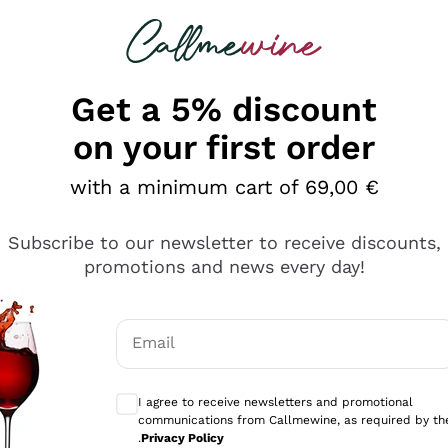
 looking for
Champagne
Sparkling Wines
Al
Get a 5% discount
on your first order
with a minimum cart of 69,00 €
Subscribe to our newsletter to receive discounts,
promotions and news every day!
Email
Optional consents to receive communicati
I agree to receive newsletters and promotional
communications from Callmewine, as required by th
sima
.
Privacy Policy