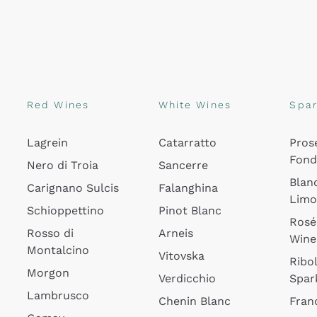
Red Wines
White Wines
Spar
Lagrein
Catarratto
Pros
Fon
Nero di Troia
Sancerre
Blan
Carignano Sulcis
Falanghina
Lim
Schioppettino
Pinot Blanc
Rosé
Rosso di
Arneis
Wine
Montalcino
Vitovska
Ribol
Morgon
Verdicchio
Spar
Lambrusco
Chenin Blanc
Fran