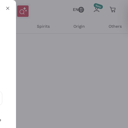
EN
l Wines
Spirits
Origin
Others
ons and personalized offers
e