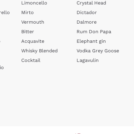
Limoncello
Crystal Head
ello
Mirto
Dictador
Vermouth
Dalmore
Bitter
Rum Don Papa
o
Acquavite
Elephant gin
Whisky Blended
Vodka Grey Goose
Cocktail
Lagavulin
io