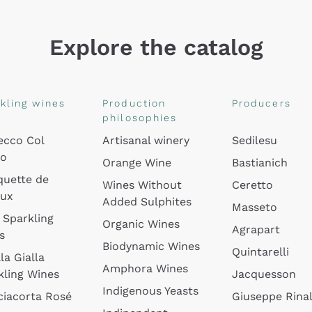
Explore the catalog
kling wines
Production
Producers
philosophies
ecco Col
Artisanal winery
Sedilesu
do
Orange Wine
Bastianich
quette de
Wines Without
Ceretto
oux
Added Sulphites
Masseto
 Sparkling
Organic Wines
Agrapart
s
Biodynamic Wines
Quintarelli
la Gialla
Amphora Wines
kling Wines
Jacquesson
Indigenous Yeasts
ciacorta Rosé
Giuseppe Rinal