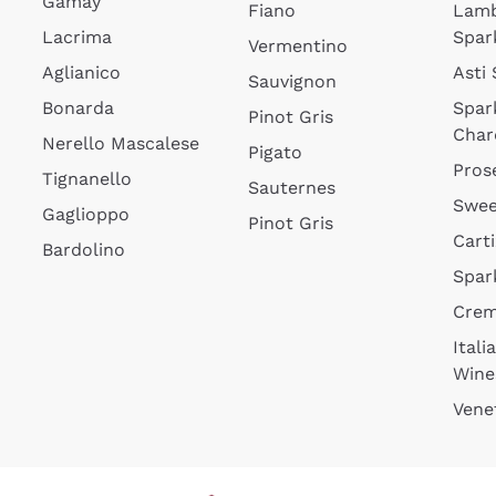
Gamay
Fiano
Lam
Lacrima
Spar
Vermentino
Aglianico
Asti
Sauvignon
Bonarda
Spar
Pinot Gris
Char
Nerello Mascalese
Pigato
Pros
Tignanello
Sauternes
Swee
Gaglioppo
Pinot Gris
Cart
Bardolino
Spar
Cre
Itali
Wine
Vene