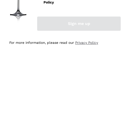
professionalità
Policy
Acquirente verificato
Sign me up
Ieri
Seri affidabili
For more information, please read our
Privacy Policy
Acquirente verificato
Ieri
Il catalogo offre moltissime possibilità di scelta tra tanti
prodotti diversi e con un ampio range di prezzo. Le
indicazioni dei consulenti sono estremamente chiare e
conformi alle caratteristiche dei prodotti acquistati
Acquirente verificato