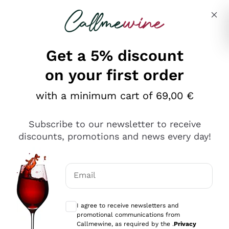
Skip to content
Describe what you are looking for
Get a 5% discount
on your first order
Ottimo
with a minimum cart of 69,00 €
4,5
/5
2.561
Subscribe to our newsletter to receive
recensioni
discounts, promotions and news every day!
Le nostre recensioni a 4 e 5 stelle.
Clicca qui per leggerle tutte >
Email
Precedente
Successivo
Optional consents to receive communicat
I agree to receive newsletters and
Oggi
promotional communications from
Acquisto semplice nelle modalità, gestito con rapidità e
Callmewine, as required by the .
Privacy