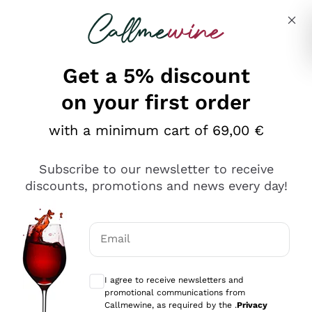
Skip to content
Describe what you are looking for
Get a 5% discount
on your first order
Ottimo
with a minimum cart of 69,00 €
4,5
/5
2.566
Subscribe to our newsletter to receive
recensioni
discounts, promotions and news every day!
Le nostre recensioni a 4 e 5 stelle.
Clicca qui per leggerle tutte >
Email
Precedente
Successivo
Optional consents to receive communicat
I agree to receive newsletters and
Ieri
promotional communications from
Ordine tutto ok, niente da dire a riguardo. Il sito in se
Callmewine, as required by the .
Privacy