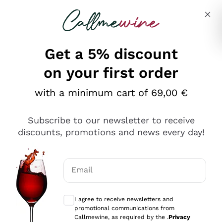
Skip to content
Describe what you are looking for
Get a 5% discount
on your first order
Ottimo
with a minimum cart of 69,00 €
4,5
/5
2.551
Subscribe to our newsletter to receive
recensioni
discounts, promotions and news every day!
Le nostre recensioni a 4 e 5 stelle.
Clicca qui per leggerle tutte >
Email
Precedente
Successivo
Optional consents to receive communicat
I agree to receive newsletters and
Oggi
promotional communications from
Perfetti e attenti al cliente
Callmewine, as required by the .
Privacy