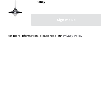
Policy
Acquirente verificato
Sign me up
Ieri
Semplice nell'uso, puntuali e veloci.
For more information, please read our
Privacy Policy
Acquirente verificato
Ieri
Ottima come sempre!
Acquirente verificato
2 Giorni Fa
Buona esperienza
Acquirente verificato