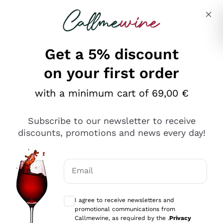
Skip to content
Describe what you are looking for
Get a 5% discount
on your first order
Ottimo
with a minimum cart of 69,00 €
4,5
/5
2.552
Subscribe to our newsletter to receive
recensioni
discounts, promotions and news every day!
Le nostre recensioni a 4 e 5 stelle.
Clicca qui per leggerle tutte >
Email
Precedente
Successivo
Optional consents to receive communicat
I agree to receive newsletters and
Oggi
promotional communications from
Ottima facilità di acquisto sul sito e consegna
Callmewine, as required by the .
Privacy