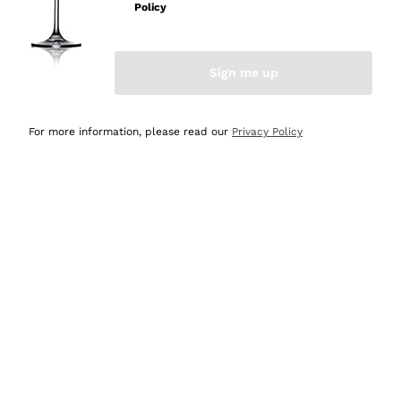
velocissima
Policy
Acquirente verificato
Sign me up
Ieri
Perfetti e attenti al cliente
For more information, please read our
Privacy Policy
Acquirente verificato
Ieri
Semplice nell'uso, puntuali e veloci.
Acquirente verificato
Ieri
Ottima come sempre!