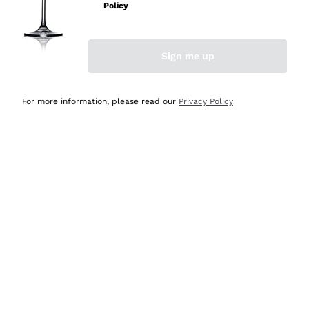
professionalità
Policy
Acquirente verificato
Sign me up
Oggi
Seri affidabili
For more information, please read our
Privacy Policy
Acquirente verificato
Ieri
Il catalogo offre moltissime possibilità di scelta tra tanti
prodotti diversi e con un ampio range di prezzo. Le
indicazioni dei consulenti sono estremamente chiare e
conformi alle caratteristiche dei prodotti acquistati
Acquirente verificato