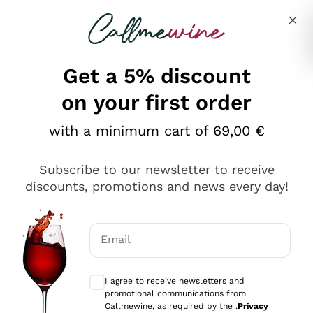
Skip to content
Describe what you are looking for
Get a 5% discount
on your first order
Ottimo
with a minimum cart of 69,00 €
4,5
/5
2.561
Subscribe to our newsletter to receive
recensioni
discounts, promotions and news every day!
Le nostre recensioni a 4 e 5 stelle.
Clicca qui per leggerle tutte >
Email
Precedente
Successivo
Optional consents to receive communicat
I agree to receive newsletters and
Oggi
promotional communications from
Acquisto semplice nelle modalità, gestito con rapidità e
Callmewine, as required by the .
Privacy