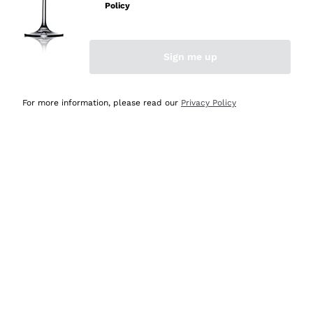
Policy
Acquirente verificato
Sign me up
Ieri
Semplice nell'uso, puntuali e veloci.
For more information, please read our
Privacy Policy
Acquirente verificato
Ieri
Ottima come sempre!
Acquirente verificato
2 Giorni Fa
Buona esperienza
Acquirente verificato