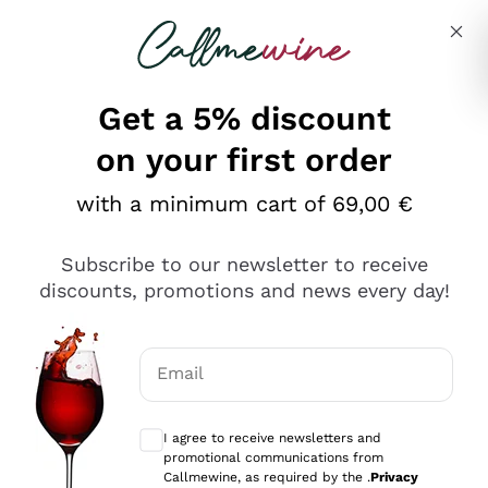
Skip to content
Describe what you are looking for
Get a 5% discount
on your first order
Ottimo
with a minimum cart of 69,00 €
4,5
/5
2.551
Subscribe to our newsletter to receive
recensioni
discounts, promotions and news every day!
Le nostre recensioni a 4 e 5 stelle.
Clicca qui per leggerle tutte >
Email
Precedente
Successivo
Optional consents to receive communicat
I agree to receive newsletters and
Oggi
promotional communications from
Perfetti e attenti al cliente
Callmewine, as required by the .
Privacy