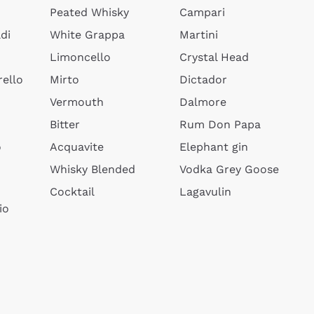
Peated Whisky
Campari
di
White Grappa
Martini
Limoncello
Crystal Head
ello
Mirto
Dictador
Vermouth
Dalmore
Bitter
Rum Don Papa
o
Acquavite
Elephant gin
Whisky Blended
Vodka Grey Goose
Cocktail
Lagavulin
io