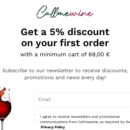
 looking for
Champagne
Sparkling Wines
Al
Get a 5% discount
on your first order
with a minimum cart of 69,00 €
Subscribe to our newsletter to receive discounts,
promotions and news every day!
Email
Optional consents to receive communicati
I agree to receive newsletters and promotional
communications from Callmewine, as required by th
se non è male ma secondo me ci sono alternative che hanno p
.
Privacy Policy