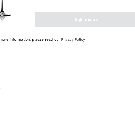
na e lo consiglio! 👍
Sign me up
 more information, please read our
Privacy Policy
.