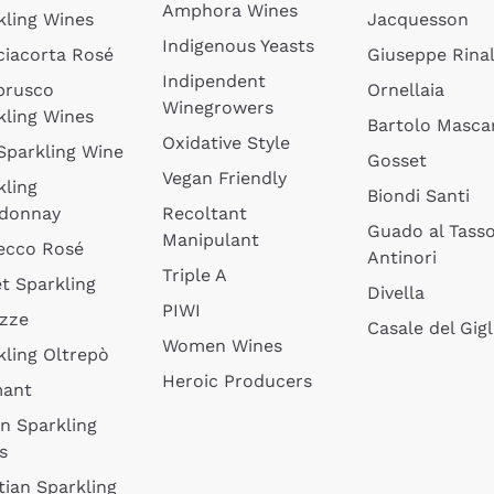
Amphora Wines
kling Wines
Jacquesson
Indigenous Yeasts
ciacorta Rosé
Giuseppe Rinal
Indipendent
brusco
Ornellaia
Winegrowers
kling Wines
Bartolo Mascar
Oxidative Style
 Sparkling Wine
Gosset
Vegan Friendly
kling
Biondi Santi
donnay
Recoltant
Guado al Tass
Manipulant
ecco Rosé
Antinori
Triple A
t Sparkling
Divella
PIWI
izze
Casale del Gigl
Women Wines
kling Oltrepò
Heroic Producers
mant
an Sparkling
s
tian Sparkling