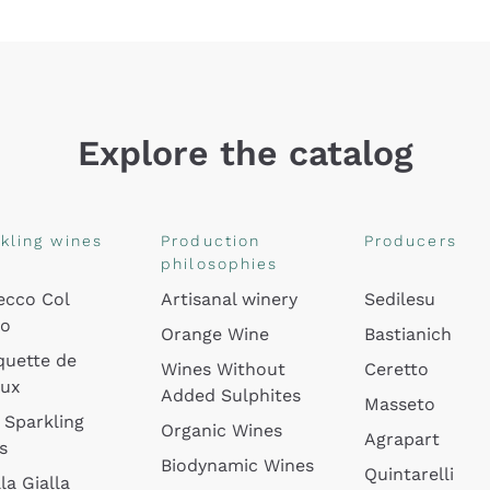
Explore the catalog
kling wines
Production
Producers
philosophies
ecco Col
Artisanal winery
Sedilesu
do
Orange Wine
Bastianich
quette de
Wines Without
Ceretto
oux
Added Sulphites
Masseto
 Sparkling
Organic Wines
Agrapart
s
Biodynamic Wines
Quintarelli
la Gialla