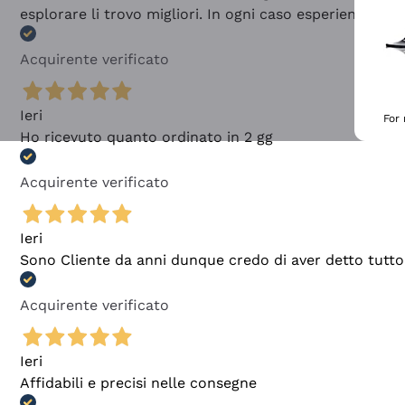
esplorare li trovo migliori. In ogni caso esperienza buo
Acquirente verificato
Ieri
For
Ho ricevuto quanto ordinato in 2 gg
Acquirente verificato
Ieri
Sono Cliente da anni dunque credo di aver detto tutto
Acquirente verificato
Ieri
Affidabili e precisi nelle consegne