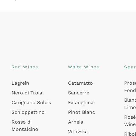
Red Wines
White Wines
Spar
Lagrein
Catarratto
Pros
Fon
Nero di Troia
Sancerre
Blan
Carignano Sulcis
Falanghina
Lim
Schioppettino
Pinot Blanc
Rosé
Rosso di
Arneis
Wine
Montalcino
Vitovska
Ribol