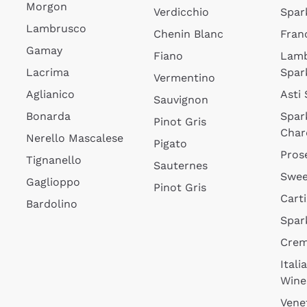
Morgon
Verdicchio
Spar
Lambrusco
Chenin Blanc
Fran
Gamay
Fiano
Lam
Lacrima
Spar
Vermentino
Aglianico
Asti
Sauvignon
Bonarda
Spar
Pinot Gris
Char
Nerello Mascalese
Pigato
Pros
Tignanello
Sauternes
Swee
Gaglioppo
Pinot Gris
Cart
Bardolino
Spar
Cre
Itali
Wine
Vene