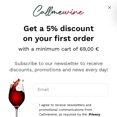
Skip to content
Describe what you are looking for
Get a 5% discount
on your first order
Ottimo
with a minimum cart of 69,00 €
4,5
/5
2.566
Subscribe to our newsletter to receive
recensioni
discounts, promotions and news every day!
Le nostre recensioni a 4 e 5 stelle.
Clicca qui per leggerle tutte >
Email
Precedente
Successivo
Optional consents to receive communicat
I agree to receive newsletters and
Ieri
promotional communications from
Ordine tutto ok, niente da dire a riguardo. Il sito in se
Callmewine, as required by the .
Privacy