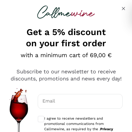
Skip to content
Describe what you are looking for
Get a 5% discount
on your first order
Ottimo
with a minimum cart of 69,00 €
4,5
/5
2.552
Subscribe to our newsletter to receive
recensioni
discounts, promotions and news every day!
Le nostre recensioni a 4 e 5 stelle.
Clicca qui per leggerle tutte >
Email
Precedente
Successivo
Optional consents to receive communicat
I agree to receive newsletters and
Oggi
promotional communications from
Ottima facilità di acquisto sul sito e consegna
Callmewine, as required by the .
Privacy