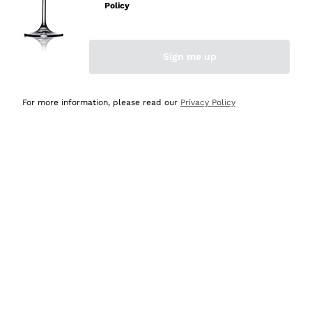
velocissima
Policy
Acquirente verificato
Sign me up
Ieri
Perfetti e attenti al cliente
For more information, please read our
Privacy Policy
Acquirente verificato
Ieri
Semplice nell'uso, puntuali e veloci.
Acquirente verificato
Ieri
Ottima come sempre!