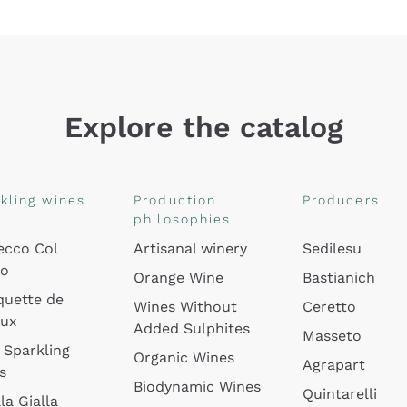
Explore the catalog
kling wines
Production
Producers
philosophies
ecco Col
Artisanal winery
Sedilesu
do
Orange Wine
Bastianich
quette de
Wines Without
Ceretto
oux
Added Sulphites
Masseto
 Sparkling
Organic Wines
Agrapart
s
Biodynamic Wines
Quintarelli
la Gialla