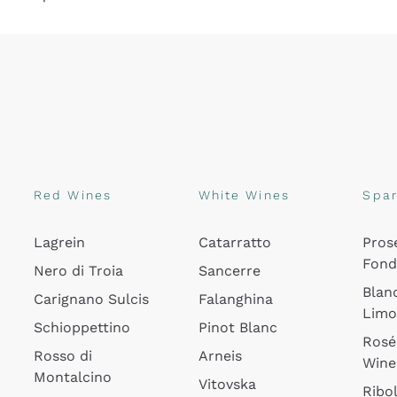
Red Wines
White Wines
Spar
Lagrein
Catarratto
Pros
Fon
Nero di Troia
Sancerre
Blan
Carignano Sulcis
Falanghina
Lim
Schioppettino
Pinot Blanc
Rosé
Rosso di
Arneis
Wine
Montalcino
Vitovska
Ribol