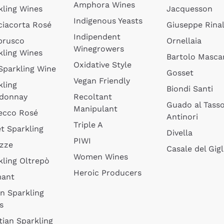
Amphora Wines
kling Wines
Jacquesson
Indigenous Yeasts
ciacorta Rosé
Giuseppe Rinal
Indipendent
brusco
Ornellaia
Winegrowers
kling Wines
Bartolo Mascar
Oxidative Style
 Sparkling Wine
Gosset
Vegan Friendly
kling
Biondi Santi
donnay
Recoltant
Guado al Tass
Manipulant
ecco Rosé
Antinori
Triple A
t Sparkling
Divella
PIWI
izze
Casale del Gigl
Women Wines
kling Oltrepò
Heroic Producers
mant
an Sparkling
s
tian Sparkling