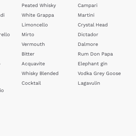
Peated Whisky
Campari
di
White Grappa
Martini
Limoncello
Crystal Head
ello
Mirto
Dictador
Vermouth
Dalmore
Bitter
Rum Don Papa
o
Acquavite
Elephant gin
Whisky Blended
Vodka Grey Goose
Cocktail
Lagavulin
io