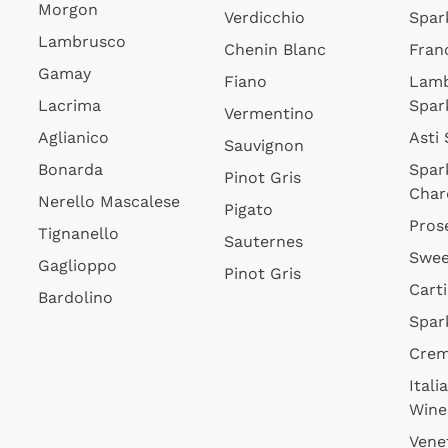
Morgon
Verdicchio
Spar
Lambrusco
Chenin Blanc
Fran
Gamay
Fiano
Lam
Lacrima
Spar
Vermentino
Aglianico
Asti
Sauvignon
Bonarda
Spar
Pinot Gris
Char
Nerello Mascalese
Pigato
Pros
Tignanello
Sauternes
Swee
Gaglioppo
Pinot Gris
Cart
Bardolino
Spar
Cre
Itali
Wine
Vene