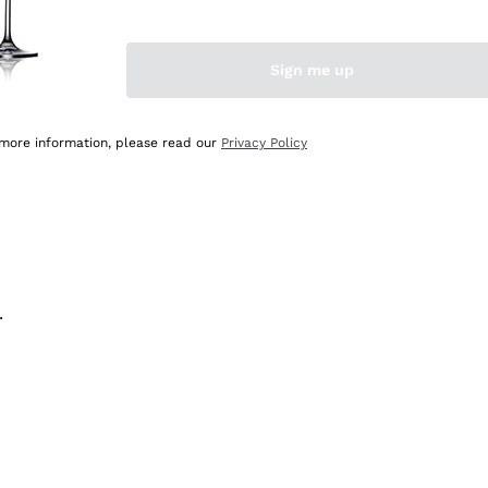
na e lo consiglio! 👍
Sign me up
 more information, please read our
Privacy Policy
.