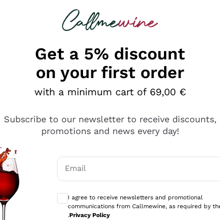
 looking for
Champagne
Sparkling Wines
Al
Get a 5% discount
on your first order
with a minimum cart of 69,00 €
Subscribe to our newsletter to receive discounts,
promotions and news every day!
Email
Optional consents to receive communicati
I agree to receive newsletters and promotional
communications from Callmewine, as required by th
se non è male ma secondo me ci sono alternative che hanno p
.
Privacy Policy