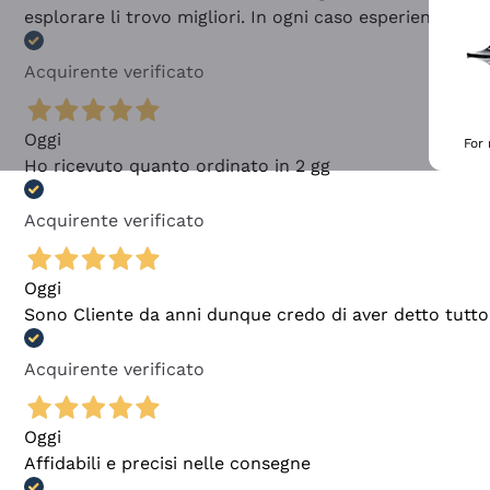
esplorare li trovo migliori. In ogni caso esperienza buo
Acquirente verificato
Oggi
For
Ho ricevuto quanto ordinato in 2 gg
Acquirente verificato
Oggi
Sono Cliente da anni dunque credo di aver detto tutto
Acquirente verificato
Oggi
Affidabili e precisi nelle consegne