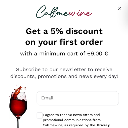
Skip to content
Describe what you are looking for
Get a 5% discount
on your first order
Ottimo
with a minimum cart of 69,00 €
4,5
/5
2.567
Subscribe to our newsletter to receive
recensioni
discounts, promotions and news every day!
Le nostre recensioni a 4 e 5 stelle.
Clicca qui per leggerle tutte >
Email
Precedente
Successivo
Optional consents to receive communicat
I agree to receive newsletters and
Ieri
promotional communications from
Ottimo servizio!
Callmewine, as required by the .
Privacy