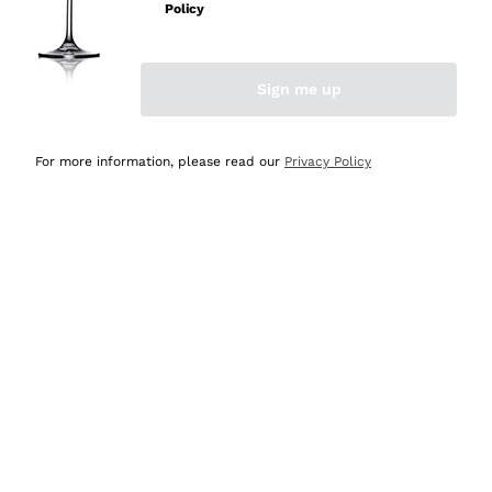
velocissima
Policy
Acquirente verificato
Sign me up
Ieri
Perfetti e attenti al cliente
For more information, please read our
Privacy Policy
Acquirente verificato
2 Giorni Fa
Semplice nell'uso, puntuali e veloci.
Acquirente verificato
2 Giorni Fa
Ottima come sempre!