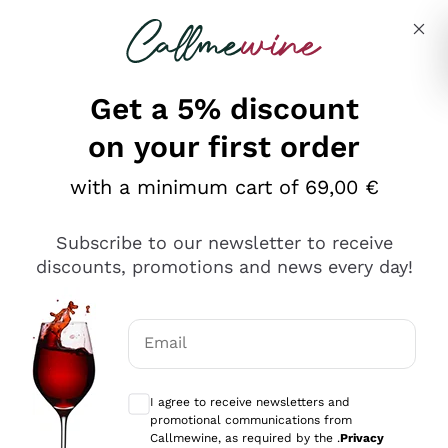
Skip to content
Describe what you are looking for
Get a 5% discount
on your first order
Ottimo
with a minimum cart of 69,00 €
4,5
/5
2.552
Subscribe to our newsletter to receive
recensioni
discounts, promotions and news every day!
Le nostre recensioni a 4 e 5 stelle.
Clicca qui per leggerle tutte >
Email
Precedente
Successivo
Optional consents to receive communicat
I agree to receive newsletters and
Oggi
promotional communications from
Ottima facilità di acquisto sul sito e consegna
Callmewine, as required by the .
Privacy