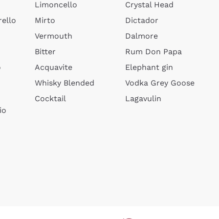
Limoncello
Crystal Head
ello
Mirto
Dictador
Vermouth
Dalmore
Bitter
Rum Don Papa
o
Acquavite
Elephant gin
Whisky Blended
Vodka Grey Goose
Cocktail
Lagavulin
io