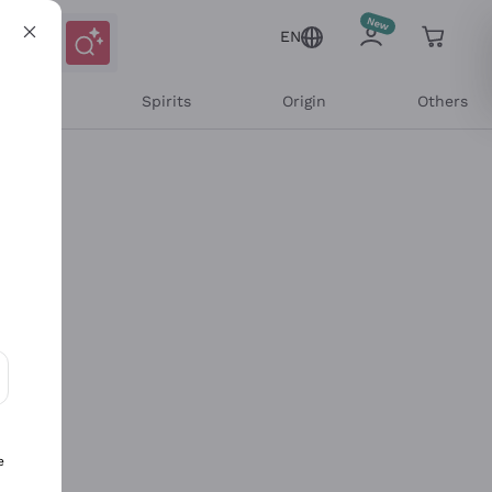
EN
l Wines
Spirits
Origin
Others
ons and personalized offers
e