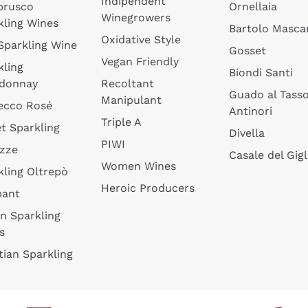
Indipendent
brusco
Ornellaia
Winegrowers
kling Wines
Bartolo Mascar
Oxidative Style
 Sparkling Wine
Gosset
Vegan Friendly
kling
Biondi Santi
donnay
Recoltant
Guado al Tass
Manipulant
ecco Rosé
Antinori
Triple A
t Sparkling
Divella
PIWI
izze
Casale del Gigl
Women Wines
kling Oltrepò
Heroic Producers
mant
an Sparkling
s
tian Sparkling