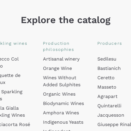
Explore the catalog
kling wines
Production
Producers
philosophies
ecco Col
Artisanal winery
Sedilesu
do
Orange Wine
Bastianich
quette de
Wines Without
Ceretto
oux
Added Sulphites
Masseto
 Sparkling
Organic Wines
Agrapart
s
Biodynamic Wines
Quintarelli
la Gialla
Amphora Wines
kling Wines
Jacquesson
Indigenous Yeasts
ciacorta Rosé
Giuseppe Rinal