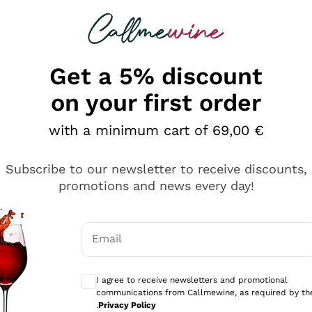
 looking for
Champagne
Sparkling Wines
Al
Get a 5% discount
on your first order
with a minimum cart of 69,00 €
Subscribe to our newsletter to receive discounts,
promotions and news every day!
Email
Optional consents to receive communicati
I agree to receive newsletters and promotional
communications from Callmewine, as required by th
.
Privacy Policy