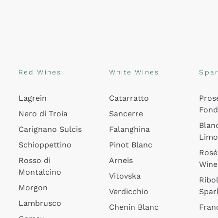
Red Wines
White Wines
Spar
Lagrein
Catarratto
Pros
Fon
Nero di Troia
Sancerre
Blan
Carignano Sulcis
Falanghina
Lim
Schioppettino
Pinot Blanc
Rosé
Rosso di
Arneis
Wine
Montalcino
Vitovska
Ribol
Morgon
Verdicchio
Spar
Lambrusco
Chenin Blanc
Fran