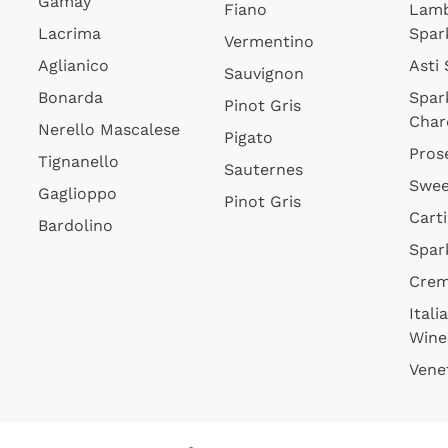
Gamay
Fiano
Lam
Lacrima
Spar
Vermentino
Aglianico
Asti
Sauvignon
Bonarda
Spar
Pinot Gris
Char
Nerello Mascalese
Pigato
Pros
Tignanello
Sauternes
Swee
Gaglioppo
Pinot Gris
Cart
Bardolino
Spar
Cre
Itali
Wine
Vene