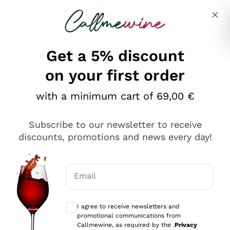
Skip to content
Describe what you are looking for
Get a 5% discount
on your first order
Ottimo
with a minimum cart of 69,00 €
4,5
/5
2.566
Subscribe to our newsletter to receive
recensioni
discounts, promotions and news every day!
Le nostre recensioni a 4 e 5 stelle.
Clicca qui per leggerle tutte >
Email
Precedente
Successivo
Optional consents to receive communicat
I agree to receive newsletters and
Ieri
promotional communications from
Ordine tutto ok, niente da dire a riguardo. Il sito in se
Callmewine, as required by the .
Privacy