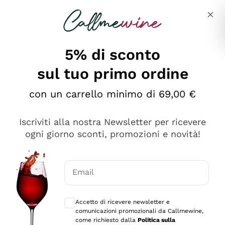
Salta al contenuto principale
Descrivi cosa stai cercando
5% di sconto
sul tuo primo ordine
Ottimo
con un carrello minimo di 69,00 €
4,5
/5
2.561
Iscriviti alla nostra Newsletter per ricevere
recensioni
ogni giorno sconti, promozioni e novità!
Le nostre recensioni a 4 e 5 stelle.
Clicca qui per leggerle tutte >
Email
Precedente
Successivo
Consensi opzionali per ricevere comunica
Accetto di ricevere newsletter e
Oggi
comunicazioni promozionali da Callmewine,
Acquisto semplice nelle modalità, gestito con rapidità e
come richiesto dalla
Politica sulla