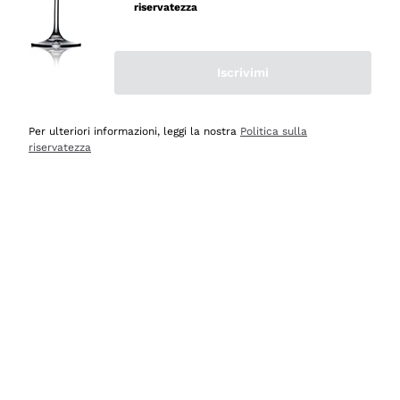
professionalità
riservatezza
Acquirente verificato
Iscrivimi
Ieri
Seri affidabili
Per ulteriori informazioni, leggi la nostra
Politica sulla
riservatezza
Acquirente verificato
Ieri
Il catalogo offre moltissime possibilità di scelta tra tanti
prodotti diversi e con un ampio range di prezzo. Le
indicazioni dei consulenti sono estremamente chiare e
conformi alle caratteristiche dei prodotti acquistati
Acquirente verificato