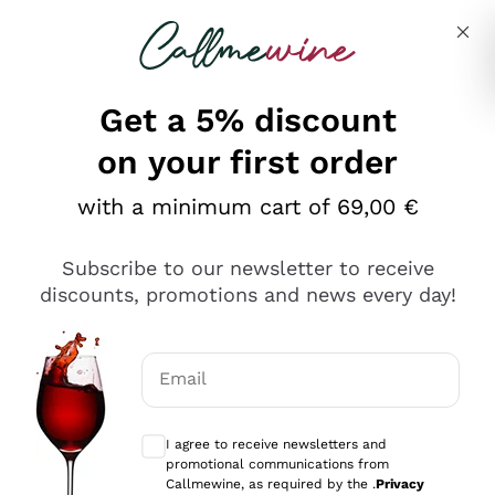
Skip to content
Describe what you are looking for
Get a 5% discount
on your first order
Ottimo
with a minimum cart of 69,00 €
4,5
/5
2.559
Subscribe to our newsletter to receive
recensioni
discounts, promotions and news every day!
Le nostre recensioni a 4 e 5 stelle.
Clicca qui per leggerle tutte >
Email
Precedente
Successivo
Optional consents to receive communicat
I agree to receive newsletters and
Oggi
promotional communications from
Il catalogo offre moltissime possibilità di scelta tra tanti
Callmewine, as required by the .
Privacy