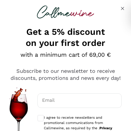
Skip to content
Describe what you are looking for
Get a 5% discount
on your first order
Ottimo
with a minimum cart of 69,00 €
4,5
/5
2.566
Subscribe to our newsletter to receive
recensioni
discounts, promotions and news every day!
Le nostre recensioni a 4 e 5 stelle.
Clicca qui per leggerle tutte >
Email
Precedente
Successivo
Optional consents to receive communicat
I agree to receive newsletters and
Oggi
promotional communications from
Ordine tutto ok, niente da dire a riguardo. Il sito in se
Callmewine, as required by the .
Privacy