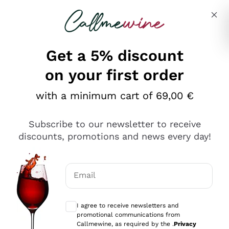
Skip to content
Describe what you are looking for
Get a 5% discount
on your first order
Ottimo
with a minimum cart of 69,00 €
4,5
/5
2.559
Subscribe to our newsletter to receive
recensioni
discounts, promotions and news every day!
Le nostre recensioni a 4 e 5 stelle.
Clicca qui per leggerle tutte >
Email
Precedente
Successivo
Optional consents to receive communicat
I agree to receive newsletters and
Oggi
promotional communications from
Il catalogo offre moltissime possibilità di scelta tra tanti
Callmewine, as required by the .
Privacy