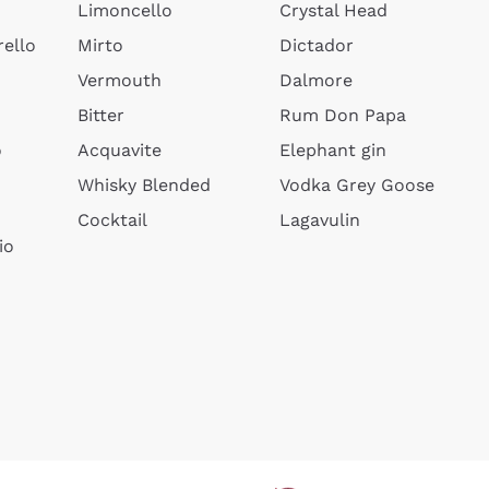
Limoncello
Crystal Head
ello
Mirto
Dictador
Vermouth
Dalmore
Bitter
Rum Don Papa
o
Acquavite
Elephant gin
Whisky Blended
Vodka Grey Goose
Cocktail
Lagavulin
io