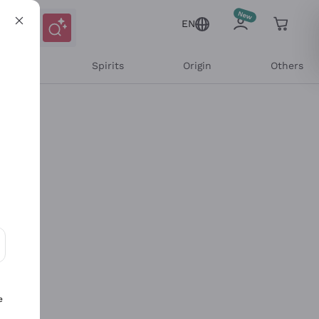
EN
l Wines
Spirits
Origin
Others
ons and personalized offers
e