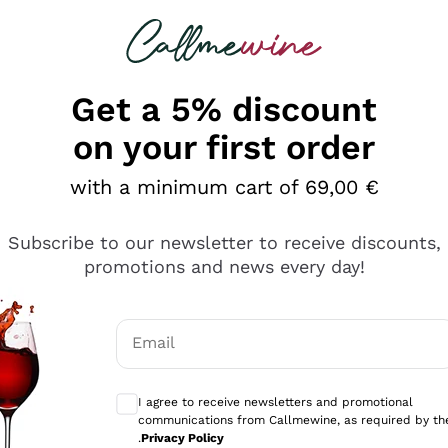
 looking for
Champagne
Sparkling Wines
Al
Get a 5% discount
on your first order
with a minimum cart of 69,00 €
Subscribe to our newsletter to receive discounts,
promotions and news every day!
Email
Optional consents to receive communicati
I agree to receive newsletters and promotional
communications from Callmewine, as required by th
sima
.
Privacy Policy