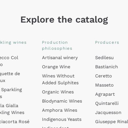
Explore the catalog
kling wines
Production
Producers
philosophies
ecco Col
Artisanal winery
Sedilesu
do
Orange Wine
Bastianich
quette de
Wines Without
Ceretto
oux
Added Sulphites
Masseto
 Sparkling
Organic Wines
Agrapart
s
Biodynamic Wines
Quintarelli
la Gialla
Amphora Wines
kling Wines
Jacquesson
Indigenous Yeasts
ciacorta Rosé
Giuseppe Rinal