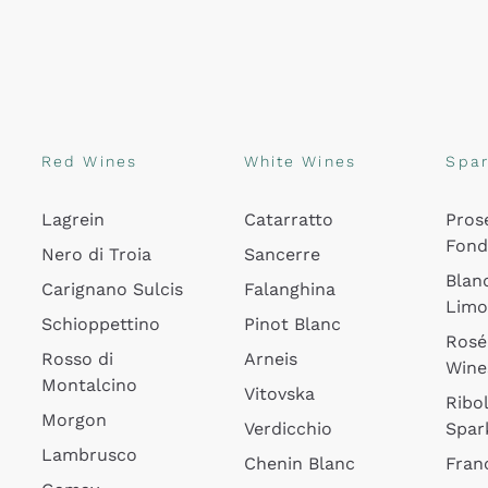
Red Wines
White Wines
Spar
Lagrein
Catarratto
Pros
Fon
Nero di Troia
Sancerre
Blan
Carignano Sulcis
Falanghina
Lim
Schioppettino
Pinot Blanc
Rosé
Rosso di
Arneis
Wine
Montalcino
Vitovska
Ribol
Morgon
Verdicchio
Spar
Lambrusco
Chenin Blanc
Fran