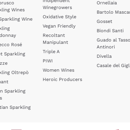
Indipendent
brusco
Ornellaia
Winegrowers
kling Wines
Bartolo Mascar
Oxidative Style
 Sparkling Wine
Gosset
Vegan Friendly
kling
Biondi Santi
donnay
Recoltant
Guado al Tass
Manipulant
ecco Rosé
Antinori
Triple A
t Sparkling
Divella
PIWI
izze
Casale del Gigl
Women Wines
kling Oltrepò
Heroic Producers
mant
an Sparkling
s
tian Sparkling