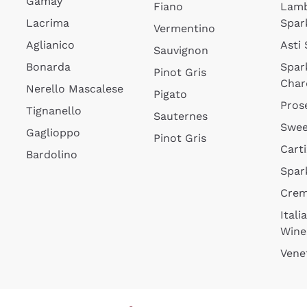
Gamay
Fiano
Lam
Lacrima
Spar
Vermentino
Aglianico
Asti
Sauvignon
Bonarda
Spar
Pinot Gris
Char
Nerello Mascalese
Pigato
Pros
Tignanello
Sauternes
Swee
Gaglioppo
Pinot Gris
Cart
Bardolino
Spar
Cre
Itali
Wine
Vene