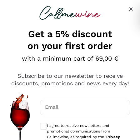
Skip to content
Describe what you are looking for
Get a 5% discount
on your first order
Ottimo
with a minimum cart of 69,00 €
4,5
/5
2.567
Subscribe to our newsletter to receive
recensioni
discounts, promotions and news every day!
Le nostre recensioni a 4 e 5 stelle.
Clicca qui per leggerle tutte >
Email
Precedente
Successivo
Optional consents to receive communicat
I agree to receive newsletters and
Oggi
promotional communications from
Ottimo servizio!
Callmewine, as required by the .
Privacy