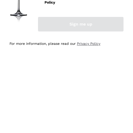
Policy
Acquirente verificato
Sign me up
Ieri
Semplice nell'uso, puntuali e veloci.
For more information, please read our
Privacy Policy
Acquirente verificato
Ieri
Ottima come sempre!
Acquirente verificato
2 Giorni Fa
Buona esperienza
Acquirente verificato