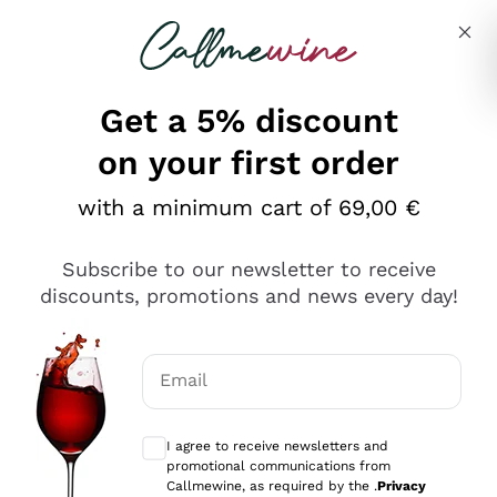
Skip to content
Describe what you are looking for
Get a 5% discount
on your first order
Ottimo
with a minimum cart of 69,00 €
4,5
/5
2.551
Subscribe to our newsletter to receive
recensioni
discounts, promotions and news every day!
Le nostre recensioni a 4 e 5 stelle.
Clicca qui per leggerle tutte >
Email
Precedente
Successivo
Optional consents to receive communicat
I agree to receive newsletters and
Oggi
promotional communications from
Perfetti e attenti al cliente
Callmewine, as required by the .
Privacy