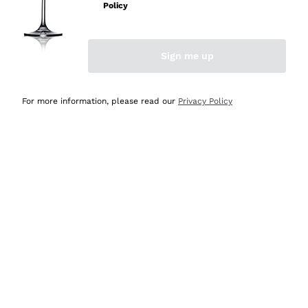
professionalità
Policy
Acquirente verificato
Sign me up
Ieri
Seri affidabili
For more information, please read our
Privacy Policy
Acquirente verificato
Ieri
Il catalogo offre moltissime possibilità di scelta tra tanti
prodotti diversi e con un ampio range di prezzo. Le
indicazioni dei consulenti sono estremamente chiare e
conformi alle caratteristiche dei prodotti acquistati
Acquirente verificato