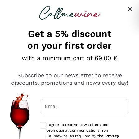
Skip to content
Describe what you are looking for
Get a 5% discount
on your first order
Ottimo
with a minimum cart of 69,00 €
4,5
/5
2.561
Subscribe to our newsletter to receive
recensioni
discounts, promotions and news every day!
Le nostre recensioni a 4 e 5 stelle.
Clicca qui per leggerle tutte >
Email
Precedente
Successivo
Optional consents to receive communicat
I agree to receive newsletters and
Oggi
promotional communications from
Acquisto semplice nelle modalità, gestito con rapidità e
Callmewine, as required by the .
Privacy