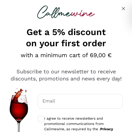
Skip to content
Describe what you are looking for
Get a 5% discount
on your first order
Ottimo
with a minimum cart of 69,00 €
4,5
/5
2.566
Subscribe to our newsletter to receive
recensioni
discounts, promotions and news every day!
Le nostre recensioni a 4 e 5 stelle.
Clicca qui per leggerle tutte >
Email
Precedente
Successivo
Optional consents to receive communicat
I agree to receive newsletters and
Oggi
promotional communications from
Ordine tutto ok, niente da dire a riguardo. Il sito in se
Callmewine, as required by the .
Privacy