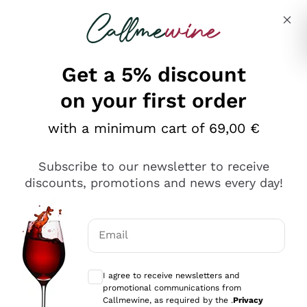
Skip to content
Describe what you are looking for
Get a 5% discount
on your first order
Ottimo
with a minimum cart of 69,00 €
4,5
/5
2.559
Subscribe to our newsletter to receive
recensioni
discounts, promotions and news every day!
Le nostre recensioni a 4 e 5 stelle.
Clicca qui per leggerle tutte >
Email
Precedente
Successivo
Optional consents to receive communicat
I agree to receive newsletters and
Oggi
promotional communications from
Il catalogo offre moltissime possibilità di scelta tra tanti
Callmewine, as required by the .
Privacy