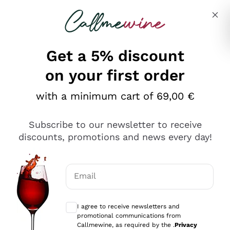
Skip to content
Describe what you are looking for
Get a 5% discount
on your first order
Ottimo
with a minimum cart of 69,00 €
4,5
/5
2.559
Subscribe to our newsletter to receive
recensioni
discounts, promotions and news every day!
Le nostre recensioni a 4 e 5 stelle.
Clicca qui per leggerle tutte >
Email
Precedente
Successivo
Optional consents to receive communicat
I agree to receive newsletters and
Oggi
promotional communications from
Il catalogo offre moltissime possibilità di scelta tra tanti
Callmewine, as required by the .
Privacy