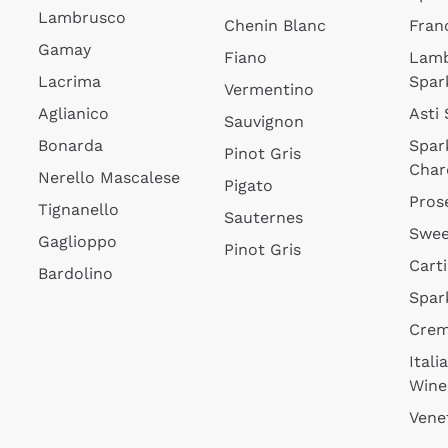
Lambrusco
Chenin Blanc
Fran
Gamay
Fiano
Lam
Lacrima
Spar
Vermentino
Aglianico
Asti
Sauvignon
Bonarda
Spar
Pinot Gris
Char
Nerello Mascalese
Pigato
Pros
Tignanello
Sauternes
Swee
Gaglioppo
Pinot Gris
Cart
Bardolino
Spar
Cre
Itali
Wine
Vene