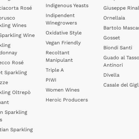
Indigenous Yeasts
ciacorta Rosé
Giuseppe Rinal
Indipendent
brusco
Ornellaia
Winegrowers
kling Wines
Bartolo Mascar
Oxidative Style
 Sparkling Wine
Gosset
Vegan Friendly
kling
Biondi Santi
donnay
Recoltant
Guado al Tass
Manipulant
ecco Rosé
Antinori
Triple A
t Sparkling
Divella
PIWI
izze
Casale del Gigl
Women Wines
kling Oltrepò
Heroic Producers
mant
an Sparkling
s
tian Sparkling