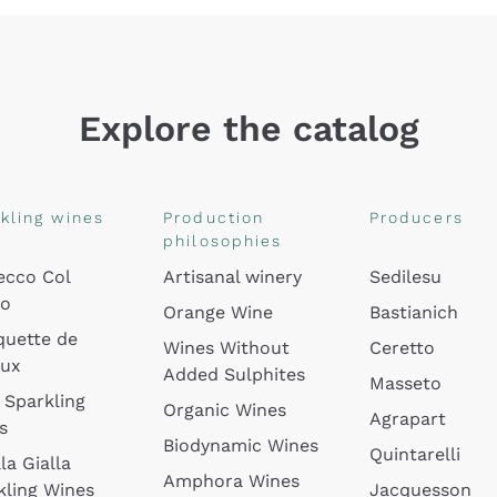
Explore the catalog
kling wines
Production
Producers
philosophies
ecco Col
Artisanal winery
Sedilesu
do
Orange Wine
Bastianich
quette de
Wines Without
Ceretto
oux
Added Sulphites
Masseto
 Sparkling
Organic Wines
Agrapart
s
Biodynamic Wines
Quintarelli
la Gialla
Amphora Wines
kling Wines
Jacquesson