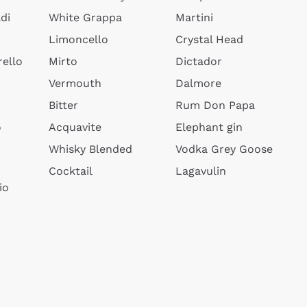
di
White Grappa
Martini
Limoncello
Crystal Head
ello
Mirto
Dictador
Vermouth
Dalmore
Bitter
Rum Don Papa
o
Acquavite
Elephant gin
Whisky Blended
Vodka Grey Goose
Cocktail
Lagavulin
io