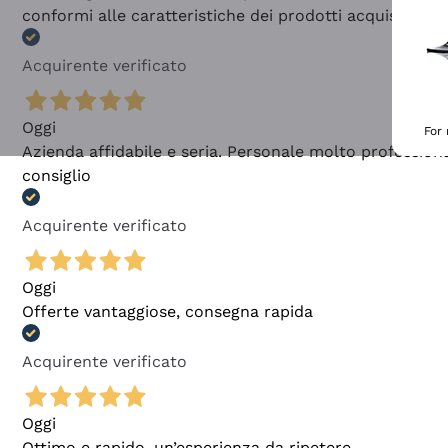
conformi alle caratteristiche dei prodotti acquistati
Acquirente verificato
Oggi
For
Azienda affidabile e seria. Personale molto profession
consiglio
Acquirente verificato
Oggi
Offerte vantaggiose, consegna rapida
Acquirente verificato
Oggi
Ottimo e rapido, un’esperienza da ripetere