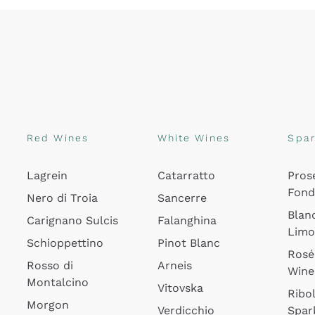
Red Wines
White Wines
Spar
Lagrein
Catarratto
Pros
Fon
Nero di Troia
Sancerre
Blan
Carignano Sulcis
Falanghina
Lim
Schioppettino
Pinot Blanc
Rosé
Rosso di
Arneis
Wine
Montalcino
Vitovska
Ribol
Morgon
Verdicchio
Spar