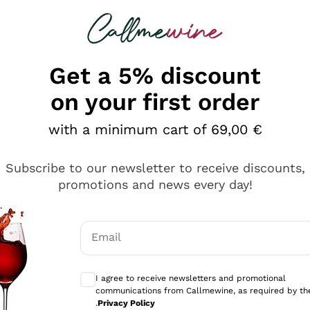
 looking for
Champagne
Sparkling Wines
Al
Get a 5% discount
on your first order
with a minimum cart of 69,00 €
Subscribe to our newsletter to receive discounts,
promotions and news every day!
Email
Optional consents to receive communicati
I agree to receive newsletters and promotional
communications from Callmewine, as required by th
tanti prodotti diversi e con un ampio range di prezzo. Le 
.
Privacy Policy