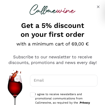
Skip to content
Describe what you are looking for
Get a 5% discount
on your first order
Ottimo
with a minimum cart of 69,00 €
4,5
/5
2.566
Subscribe to our newsletter to receive
recensioni
discounts, promotions and news every day!
Le nostre recensioni a 4 e 5 stelle.
Clicca qui per leggerle tutte >
Email
Precedente
Successivo
Optional consents to receive communicat
I agree to receive newsletters and
Oggi
promotional communications from
Ordine tutto ok, niente da dire a riguardo. Il sito in se
Callmewine, as required by the .
Privacy