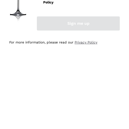
professionalità
Policy
Acquirente verificato
Sign me up
Ieri
Seri affidabili
For more information, please read our
Privacy Policy
Acquirente verificato
Ieri
Il catalogo offre moltissime possibilità di scelta tra tanti
prodotti diversi e con un ampio range di prezzo. Le
indicazioni dei consulenti sono estremamente chiare e
conformi alle caratteristiche dei prodotti acquistati
Acquirente verificato