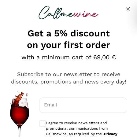
Skip to content
Describe what you are looking for
Get a 5% discount
on your first order
Ottimo
with a minimum cart of 69,00 €
4,5
/5
2.561
Subscribe to our newsletter to receive
recensioni
discounts, promotions and news every day!
Le nostre recensioni a 4 e 5 stelle.
Clicca qui per leggerle tutte >
Email
Precedente
Successivo
Optional consents to receive communicat
I agree to receive newsletters and
Oggi
promotional communications from
Acquisto semplice nelle modalità, gestito con rapidità e
Callmewine, as required by the .
Privacy