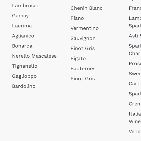
Lambrusco
Chenin Blanc
Fran
Gamay
Fiano
Lam
Lacrima
Spar
Vermentino
Aglianico
Asti
Sauvignon
Bonarda
Spar
Pinot Gris
Char
Nerello Mascalese
Pigato
Pros
Tignanello
Sauternes
Swee
Gaglioppo
Pinot Gris
Cart
Bardolino
Spar
Cre
Itali
Wine
Vene