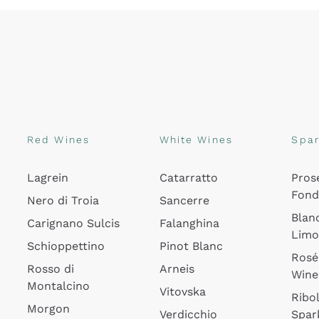
Red Wines
White Wines
Spar
Lagrein
Catarratto
Pros
Fon
Nero di Troia
Sancerre
Blan
Carignano Sulcis
Falanghina
Lim
Schioppettino
Pinot Blanc
Rosé
Rosso di
Arneis
Wine
Montalcino
Vitovska
Ribol
Morgon
Verdicchio
Spar