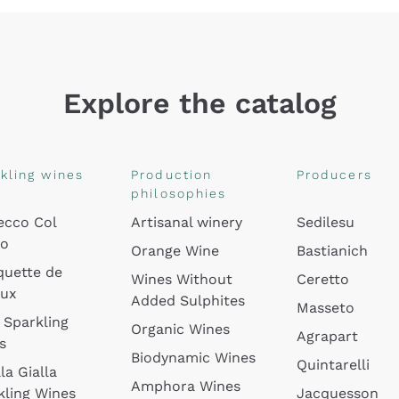
Explore the catalog
kling wines
Production
Producers
philosophies
ecco Col
Artisanal winery
Sedilesu
do
Orange Wine
Bastianich
quette de
Wines Without
Ceretto
oux
Added Sulphites
Masseto
 Sparkling
Organic Wines
Agrapart
s
Biodynamic Wines
Quintarelli
la Gialla
Amphora Wines
kling Wines
Jacquesson