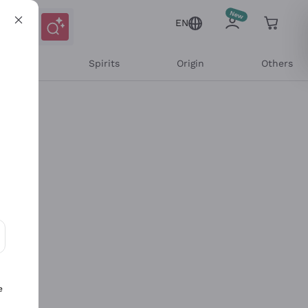
EN
l Wines
Spirits
Origin
Others
ons and personalized offers
e