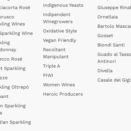
Indigenous Yeasts
ciacorta Rosé
Giuseppe Rinal
Indipendent
brusco
Ornellaia
Winegrowers
kling Wines
Bartolo Mascar
Oxidative Style
 Sparkling Wine
Gosset
Vegan Friendly
kling
Biondi Santi
donnay
Recoltant
Guado al Tass
Manipulant
ecco Rosé
Antinori
Triple A
t Sparkling
Divella
PIWI
izze
Casale del Gigl
Women Wines
kling Oltrepò
Heroic Producers
mant
an Sparkling
s
tian Sparkling