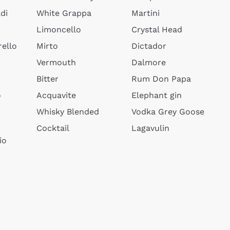
di
White Grappa
Martini
Limoncello
Crystal Head
ello
Mirto
Dictador
Vermouth
Dalmore
Bitter
Rum Don Papa
o
Acquavite
Elephant gin
Whisky Blended
Vodka Grey Goose
Cocktail
Lagavulin
io