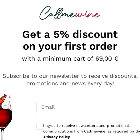
 looking for
Champagne
Sparkling Wines
Al
Get a 5% discount
on your first order
with a minimum cart of 69,00 €
Subscribe to our newsletter to receive discounts,
promotions and news every day!
Email
Optional consents to receive communicati
I agree to receive newsletters and promotional
communications from Callmewine, as required by th
e professionalità
.
Privacy Policy