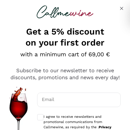
Skip to content
Describe what you are looking for
Get a 5% discount
on your first order
Ottimo
with a minimum cart of 69,00 €
4,5
/5
2.552
Subscribe to our newsletter to receive
recensioni
discounts, promotions and news every day!
Le nostre recensioni a 4 e 5 stelle.
Clicca qui per leggerle tutte >
Email
Precedente
Successivo
Optional consents to receive communicat
I agree to receive newsletters and
Oggi
promotional communications from
Ottima facilità di acquisto sul sito e consegna
Callmewine, as required by the .
Privacy