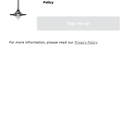
velocissima
Policy
Acquirente verificato
Sign me up
Ieri
Perfetti e attenti al cliente
For more information, please read our
Privacy Policy
Acquirente verificato
Ieri
Semplice nell'uso, puntuali e veloci.
Acquirente verificato
Ieri
Ottima come sempre!