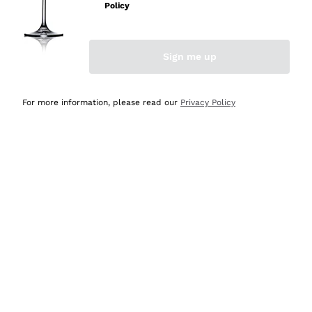
velocissima
Policy
Acquirente verificato
Sign me up
Ieri
Perfetti e attenti al cliente
For more information, please read our
Privacy Policy
Acquirente verificato
Ieri
Semplice nell'uso, puntuali e veloci.
Acquirente verificato
Ieri
Ottima come sempre!