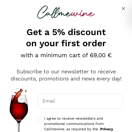
Skip to content
Describe what you are looking for
Get a 5% discount
on your first order
Ottimo
with a minimum cart of 69,00 €
4,5
/5
2.552
Subscribe to our newsletter to receive
recensioni
discounts, promotions and news every day!
Le nostre recensioni a 4 e 5 stelle.
Clicca qui per leggerle tutte >
Email
Precedente
Successivo
Optional consents to receive communicat
I agree to receive newsletters and
Oggi
promotional communications from
Ottima facilità di acquisto sul sito e consegna
Callmewine, as required by the .
Privacy