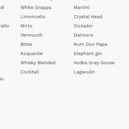
di
White Grappa
Martini
Limoncello
Crystal Head
ello
Mirto
Dictador
Vermouth
Dalmore
Bitter
Rum Don Papa
o
Acquavite
Elephant gin
Whisky Blended
Vodka Grey Goose
Cocktail
Lagavulin
io