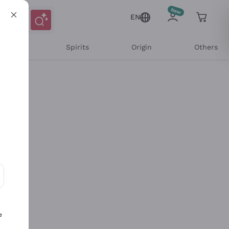
EN
l Wines
Spirits
Origin
Others
ons and personalized offers
e