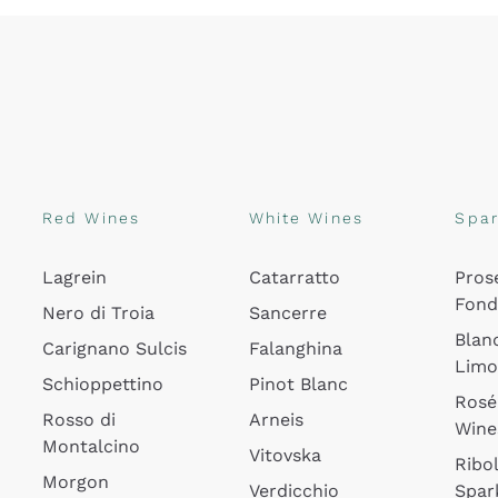
Red Wines
White Wines
Spar
Lagrein
Catarratto
Pros
Fon
Nero di Troia
Sancerre
Blan
Carignano Sulcis
Falanghina
Lim
Schioppettino
Pinot Blanc
Rosé
Rosso di
Arneis
Wine
Montalcino
Vitovska
Ribol
Morgon
Verdicchio
Spar