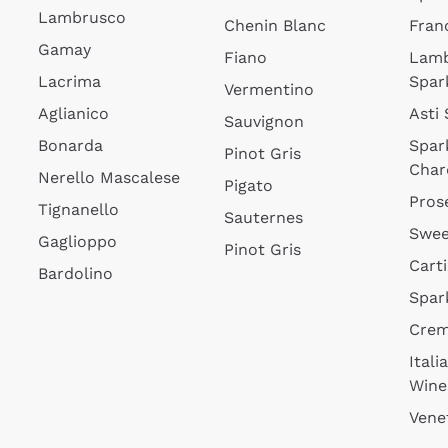
Lambrusco
Chenin Blanc
Fran
Gamay
Fiano
Lam
Lacrima
Spar
Vermentino
Aglianico
Asti
Sauvignon
Bonarda
Spar
Pinot Gris
Char
Nerello Mascalese
Pigato
Pros
Tignanello
Sauternes
Swee
Gaglioppo
Pinot Gris
Cart
Bardolino
Spar
Cre
Itali
Wine
Vene