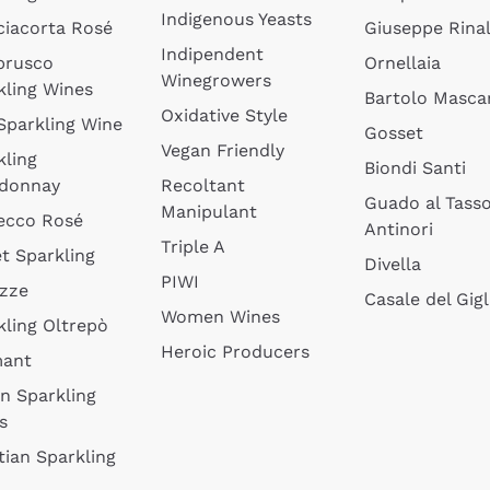
Indigenous Yeasts
ciacorta Rosé
Giuseppe Rinal
Indipendent
brusco
Ornellaia
Winegrowers
kling Wines
Bartolo Mascar
Oxidative Style
 Sparkling Wine
Gosset
Vegan Friendly
kling
Biondi Santi
donnay
Recoltant
Guado al Tass
Manipulant
ecco Rosé
Antinori
Triple A
t Sparkling
Divella
PIWI
izze
Casale del Gigl
Women Wines
kling Oltrepò
Heroic Producers
mant
an Sparkling
s
tian Sparkling