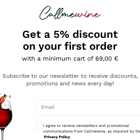
 looking for
Champagne
Sparkling Wines
Al
Get a 5% discount
on your first order
with a minimum cart of 69,00 €
Subscribe to our newsletter to receive discounts,
promotions and news every day!
Email
Optional consents to receive communicati
I agree to receive newsletters and promotional
communications from Callmewine, as required by th
e professionalità
.
Privacy Policy