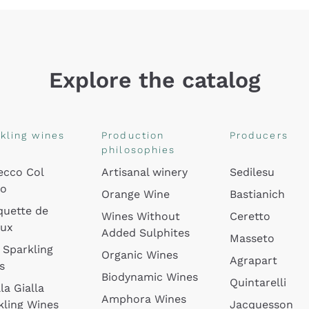
Explore the catalog
kling wines
Production
Producers
philosophies
ecco Col
Artisanal winery
Sedilesu
do
Orange Wine
Bastianich
quette de
Wines Without
Ceretto
oux
Added Sulphites
Masseto
 Sparkling
Organic Wines
Agrapart
s
Biodynamic Wines
Quintarelli
la Gialla
Amphora Wines
kling Wines
Jacquesson