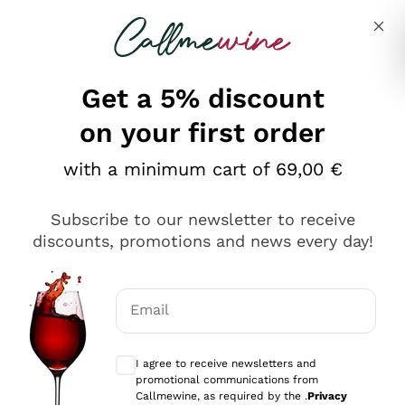
Skip to content
Describe what you are looking for
Get a 5% discount
on your first order
Ottimo
with a minimum cart of 69,00 €
4,5
/5
2.566
Subscribe to our newsletter to receive
recensioni
discounts, promotions and news every day!
Le nostre recensioni a 4 e 5 stelle.
Clicca qui per leggerle tutte >
Email
Precedente
Successivo
Optional consents to receive communicat
I agree to receive newsletters and
Ieri
promotional communications from
Ordine tutto ok, niente da dire a riguardo. Il sito in se
Callmewine, as required by the .
Privacy