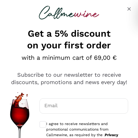
Skip to content
Describe what you are looking for
Get a 5% discount
on your first order
Ottimo
with a minimum cart of 69,00 €
4,5
/5
2.559
Subscribe to our newsletter to receive
recensioni
discounts, promotions and news every day!
Le nostre recensioni a 4 e 5 stelle.
Clicca qui per leggerle tutte >
Email
Precedente
Successivo
Optional consents to receive communicat
I agree to receive newsletters and
Oggi
promotional communications from
Il catalogo offre moltissime possibilità di scelta tra tanti
Callmewine, as required by the .
Privacy