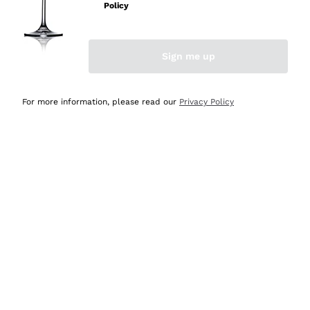
velocissima
Policy
Acquirente verificato
Sign me up
Ieri
Perfetti e attenti al cliente
For more information, please read our
Privacy Policy
Acquirente verificato
2 Giorni Fa
Semplice nell'uso, puntuali e veloci.
Acquirente verificato
2 Giorni Fa
Ottima come sempre!