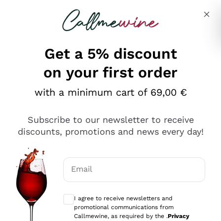
Skip to content
Describe what you are looking for
Get a 5% discount
on your first order
Ottimo
with a minimum cart of 69,00 €
4,5
/5
2.552
Subscribe to our newsletter to receive
recensioni
discounts, promotions and news every day!
Le nostre recensioni a 4 e 5 stelle.
Clicca qui per leggerle tutte >
Email
Precedente
Successivo
Optional consents to receive communicat
I agree to receive newsletters and
Oggi
promotional communications from
Ottima facilità di acquisto sul sito e consegna
Callmewine, as required by the .
Privacy