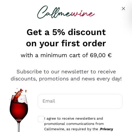
Skip to content
Describe what you are looking for
Get a 5% discount
on your first order
Ottimo
with a minimum cart of 69,00 €
4,5
/5
2.552
Subscribe to our newsletter to receive
recensioni
discounts, promotions and news every day!
Le nostre recensioni a 4 e 5 stelle.
Clicca qui per leggerle tutte >
Email
Precedente
Successivo
Optional consents to receive communicat
I agree to receive newsletters and
Oggi
promotional communications from
Ottima facilità di acquisto sul sito e consegna
Callmewine, as required by the .
Privacy