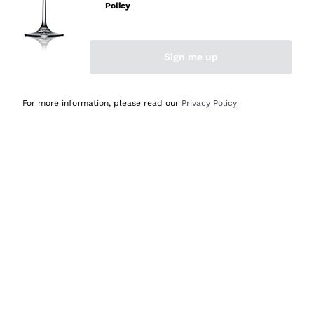
velocissima
Policy
Acquirente verificato
Sign me up
Ieri
Perfetti e attenti al cliente
For more information, please read our
Privacy Policy
Acquirente verificato
2 Giorni Fa
Semplice nell'uso, puntuali e veloci.
Acquirente verificato
2 Giorni Fa
Ottima come sempre!