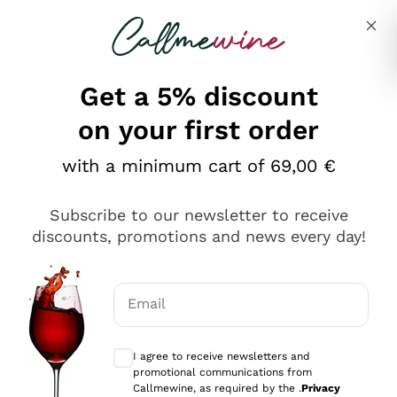
Skip to content
Describe what you are looking for
Get a 5% discount
on your first order
Ottimo
with a minimum cart of 69,00 €
4,5
/5
2.552
Subscribe to our newsletter to receive
recensioni
discounts, promotions and news every day!
Le nostre recensioni a 4 e 5 stelle.
Clicca qui per leggerle tutte >
Email
Precedente
Successivo
Optional consents to receive communicat
I agree to receive newsletters and
Oggi
promotional communications from
Ottima facilità di acquisto sul sito e consegna
Callmewine, as required by the .
Privacy