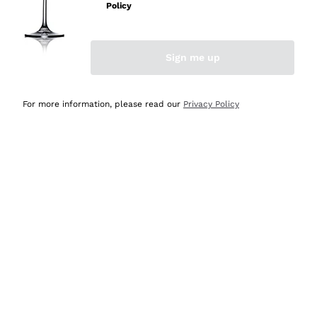
velocissima
Policy
Acquirente verificato
Sign me up
Ieri
Perfetti e attenti al cliente
For more information, please read our
Privacy Policy
Acquirente verificato
2 Giorni Fa
Semplice nell'uso, puntuali e veloci.
Acquirente verificato
2 Giorni Fa
Ottima come sempre!