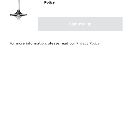
velocissima
Policy
Acquirente verificato
Sign me up
Ieri
Perfetti e attenti al cliente
For more information, please read our
Privacy Policy
Acquirente verificato
2 Giorni Fa
Semplice nell'uso, puntuali e veloci.
Acquirente verificato
2 Giorni Fa
Ottima come sempre!