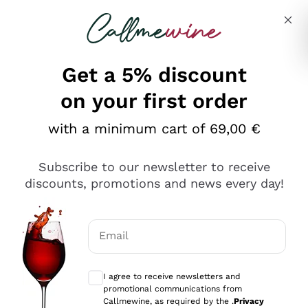
Skip to content
Describe what you are looking for
Get a 5% discount
on your first order
Ottimo
with a minimum cart of 69,00 €
4,5
/5
2.552
Subscribe to our newsletter to receive
recensioni
discounts, promotions and news every day!
Le nostre recensioni a 4 e 5 stelle.
Clicca qui per leggerle tutte >
Email
Precedente
Successivo
Optional consents to receive communicat
I agree to receive newsletters and
Oggi
promotional communications from
Ottima facilità di acquisto sul sito e consegna
Callmewine, as required by the .
Privacy