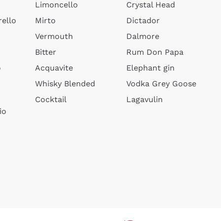
Limoncello
Crystal Head
ello
Mirto
Dictador
Vermouth
Dalmore
Bitter
Rum Don Papa
o
Acquavite
Elephant gin
Whisky Blended
Vodka Grey Goose
Cocktail
Lagavulin
io