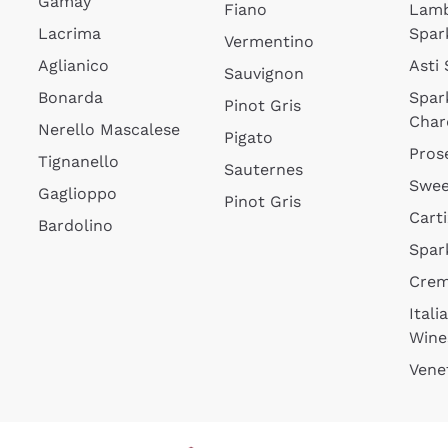
Gamay
Fiano
Lam
Lacrima
Spar
Vermentino
Aglianico
Asti
Sauvignon
Bonarda
Spar
Pinot Gris
Char
Nerello Mascalese
Pigato
Pros
Tignanello
Sauternes
Swee
Gaglioppo
Pinot Gris
Cart
Bardolino
Spar
Cre
Itali
Wine
Vene