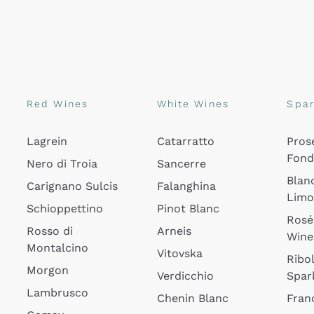
Red Wines
White Wines
Spar
Lagrein
Catarratto
Pros
Fon
Nero di Troia
Sancerre
Blan
Carignano Sulcis
Falanghina
Lim
Schioppettino
Pinot Blanc
Rosé
Rosso di
Arneis
Wine
Montalcino
Vitovska
Ribol
Morgon
Verdicchio
Spar
Lambrusco
Chenin Blanc
Fran