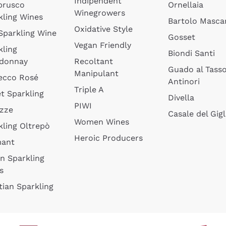
Indipendent
brusco
Ornellaia
Winegrowers
kling Wines
Bartolo Mascar
Oxidative Style
 Sparkling Wine
Gosset
Vegan Friendly
kling
Biondi Santi
donnay
Recoltant
Guado al Tass
Manipulant
ecco Rosé
Antinori
Triple A
t Sparkling
Divella
PIWI
izze
Casale del Gigl
Women Wines
kling Oltrepò
Heroic Producers
mant
an Sparkling
s
tian Sparkling