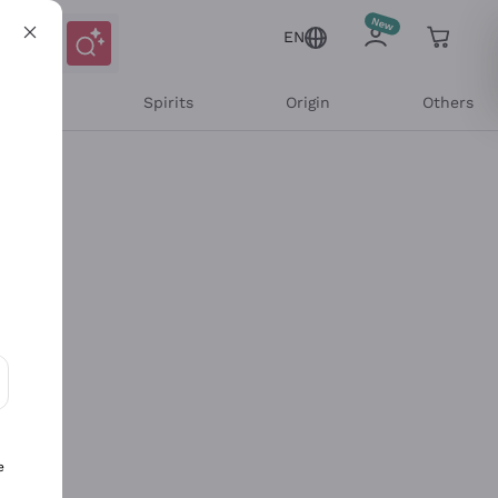
EN
l Wines
Spirits
Origin
Others
ons and personalized offers
e