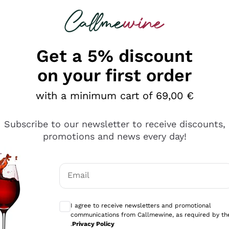
 looking for
Champagne
Sparkling Wines
Al
Get a 5% discount
on your first order
with a minimum cart of 69,00 €
Subscribe to our newsletter to receive discounts,
promotions and news every day!
Email
Optional consents to receive communicati
I agree to receive newsletters and promotional
communications from Callmewine, as required by th
sima
.
Privacy Policy