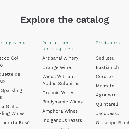
Explore the catalog
kling wines
Production
Producers
philosophies
ecco Col
Artisanal winery
Sedilesu
do
Orange Wine
Bastianich
quette de
Wines Without
Ceretto
oux
Added Sulphites
Masseto
 Sparkling
Organic Wines
Agrapart
s
Biodynamic Wines
Quintarelli
la Gialla
Amphora Wines
kling Wines
Jacquesson
Indigenous Yeasts
ciacorta Rosé
Giuseppe Rinal