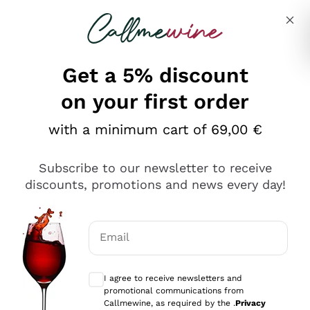
Skip to content
Describe what you are looking for
Get a 5% discount
on your first order
Ottimo
with a minimum cart of 69,00 €
4,5
/5
2.566
Subscribe to our newsletter to receive
recensioni
discounts, promotions and news every day!
Le nostre recensioni a 4 e 5 stelle.
Clicca qui per leggerle tutte >
Email
Precedente
Successivo
Optional consents to receive communicat
I agree to receive newsletters and
Ieri
promotional communications from
Ordine tutto ok, niente da dire a riguardo. Il sito in se
Callmewine, as required by the .
Privacy