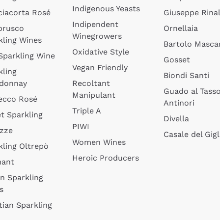
Indigenous Yeasts
ciacorta Rosé
Giuseppe Rinal
Indipendent
brusco
Ornellaia
Winegrowers
kling Wines
Bartolo Mascar
Oxidative Style
 Sparkling Wine
Gosset
Vegan Friendly
kling
Biondi Santi
donnay
Recoltant
Guado al Tass
Manipulant
ecco Rosé
Antinori
Triple A
t Sparkling
Divella
PIWI
izze
Casale del Gigl
Women Wines
kling Oltrepò
Heroic Producers
mant
an Sparkling
s
tian Sparkling