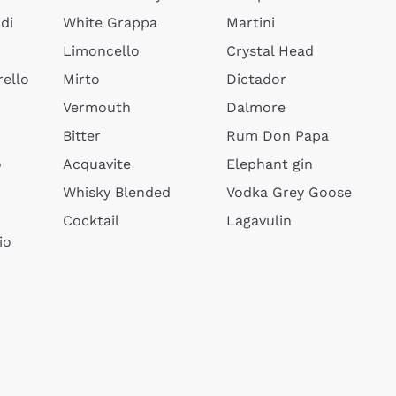
di
White Grappa
Martini
Limoncello
Crystal Head
ello
Mirto
Dictador
Vermouth
Dalmore
Bitter
Rum Don Papa
o
Acquavite
Elephant gin
Whisky Blended
Vodka Grey Goose
Cocktail
Lagavulin
io