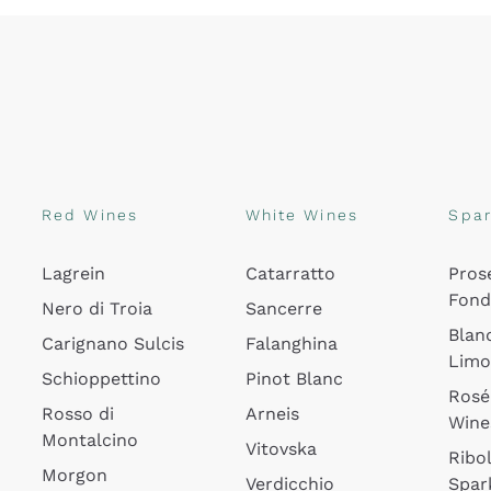
Red Wines
White Wines
Spar
Lagrein
Catarratto
Pros
Fon
Nero di Troia
Sancerre
Blan
Carignano Sulcis
Falanghina
Lim
Schioppettino
Pinot Blanc
Rosé
Rosso di
Arneis
Wine
Montalcino
Vitovska
Ribol
Morgon
Verdicchio
Spar