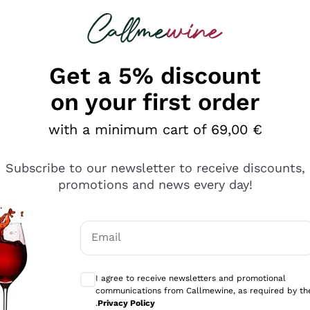
 looking for
Champagne
Sparkling Wines
Al
Get a 5% discount
on your first order
with a minimum cart of 69,00 €
Subscribe to our newsletter to receive discounts,
promotions and news every day!
Email
Optional consents to receive communicati
I agree to receive newsletters and promotional
communications from Callmewine, as required by th
tanti prodotti diversi e con un ampio range di prezzo. Le 
.
Privacy Policy