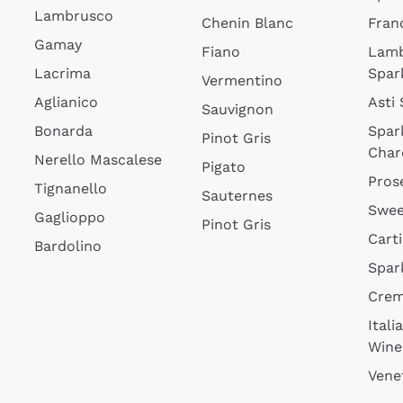
Lambrusco
Chenin Blanc
Fran
Gamay
Fiano
Lam
Lacrima
Spar
Vermentino
Aglianico
Asti
Sauvignon
Bonarda
Spar
Pinot Gris
Char
Nerello Mascalese
Pigato
Pros
Tignanello
Sauternes
Swee
Gaglioppo
Pinot Gris
Cart
Bardolino
Spar
Cre
Itali
Wine
Vene