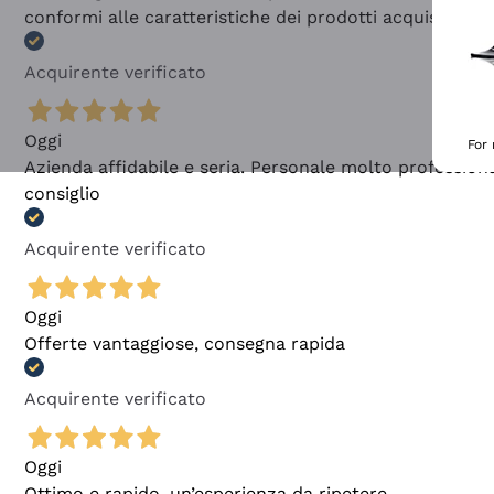
conformi alle caratteristiche dei prodotti acquistati
Acquirente verificato
Oggi
For
Azienda affidabile e seria. Personale molto profession
consiglio
Acquirente verificato
Oggi
Offerte vantaggiose, consegna rapida
Acquirente verificato
Oggi
Ottimo e rapido, un’esperienza da ripetere