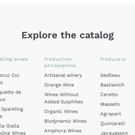
Explore the catalog
kling wines
Production
Producers
philosophies
ecco Col
Artisanal winery
Sedilesu
do
Orange Wine
Bastianich
quette de
Wines Without
Ceretto
oux
Added Sulphites
Masseto
 Sparkling
Organic Wines
Agrapart
s
Biodynamic Wines
Quintarelli
la Gialla
Amphora Wines
kling Wines
Jacquesson