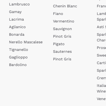
Lambrusco
Chenin Blanc
Fran
Gamay
Fiano
Lam
Lacrima
Spar
Vermentino
Aglianico
Asti
Sauvignon
Bonarda
Spar
Pinot Gris
Char
Nerello Mascalese
Pigato
Pros
Tignanello
Sauternes
Swee
Gaglioppo
Pinot Gris
Cart
Bardolino
Spar
Cre
Itali
Wine
Vene