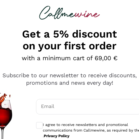
 looking for
Champagne
Sparkling Wines
Al
Get a 5% discount
on your first order
with a minimum cart of 69,00 €
Subscribe to our newsletter to receive discounts,
promotions and news every day!
Email
Optional consents to receive communicati
I agree to receive newsletters and promotional
communications from Callmewine, as required by th
e professionalità
.
Privacy Policy