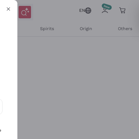
EN
l Wines
Spirits
Origin
Others
ons and personalized offers
e