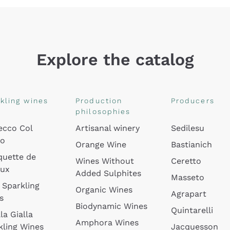
Explore the catalog
kling wines
Production
Producers
philosophies
ecco Col
Artisanal winery
Sedilesu
do
Orange Wine
Bastianich
quette de
Wines Without
Ceretto
oux
Added Sulphites
Masseto
 Sparkling
Organic Wines
Agrapart
s
Biodynamic Wines
Quintarelli
la Gialla
Amphora Wines
kling Wines
Jacquesson