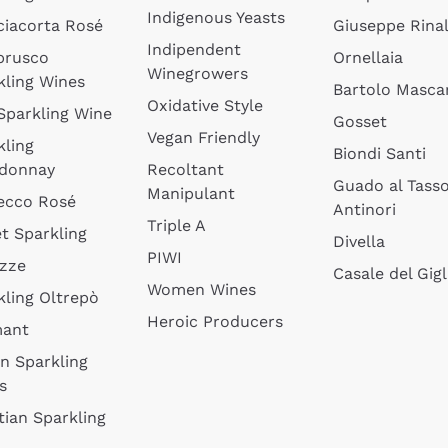
Indigenous Yeasts
ciacorta Rosé
Giuseppe Rinal
Indipendent
brusco
Ornellaia
Winegrowers
kling Wines
Bartolo Mascar
Oxidative Style
 Sparkling Wine
Gosset
Vegan Friendly
kling
Biondi Santi
donnay
Recoltant
Guado al Tass
Manipulant
ecco Rosé
Antinori
Triple A
t Sparkling
Divella
PIWI
izze
Casale del Gigl
Women Wines
kling Oltrepò
Heroic Producers
mant
an Sparkling
s
tian Sparkling