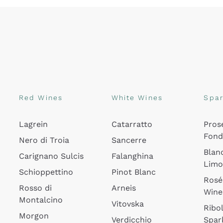
Red Wines
White Wines
Spar
Lagrein
Catarratto
Pros
Fon
Nero di Troia
Sancerre
Blan
Carignano Sulcis
Falanghina
Lim
Schioppettino
Pinot Blanc
Rosé
Rosso di
Arneis
Wine
Montalcino
Vitovska
Ribol
Morgon
Verdicchio
Spar