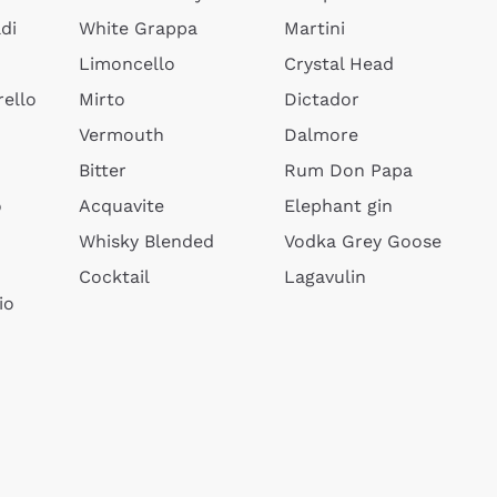
di
White Grappa
Martini
Limoncello
Crystal Head
ello
Mirto
Dictador
Vermouth
Dalmore
Bitter
Rum Don Papa
o
Acquavite
Elephant gin
Whisky Blended
Vodka Grey Goose
Cocktail
Lagavulin
io