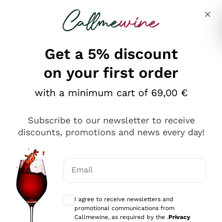
Skip to content
Describe what you are looking for
Get a 5% discount
on your first order
Ottimo
with a minimum cart of 69,00 €
4,5
/5
2.559
Subscribe to our newsletter to receive
recensioni
discounts, promotions and news every day!
Le nostre recensioni a 4 e 5 stelle.
Clicca qui per leggerle tutte >
Email
Precedente
Successivo
Optional consents to receive communicat
I agree to receive newsletters and
Oggi
promotional communications from
Il catalogo offre moltissime possibilità di scelta tra tanti
Callmewine, as required by the .
Privacy