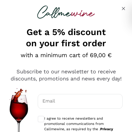
Skip to content
Describe what you are looking for
Get a 5% discount
on your first order
Ottimo
with a minimum cart of 69,00 €
4,5
/5
2.566
Subscribe to our newsletter to receive
recensioni
discounts, promotions and news every day!
Le nostre recensioni a 4 e 5 stelle.
Clicca qui per leggerle tutte >
Email
Precedente
Successivo
Optional consents to receive communicat
I agree to receive newsletters and
Ieri
promotional communications from
Ordine tutto ok, niente da dire a riguardo. Il sito in se
Callmewine, as required by the .
Privacy