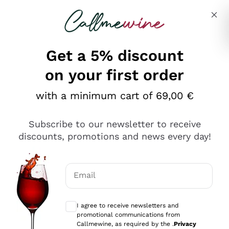
Skip to content
Describe what you are looking for
Get a 5% discount
on your first order
Ottimo
with a minimum cart of 69,00 €
4,5
/5
2.566
Subscribe to our newsletter to receive
recensioni
discounts, promotions and news every day!
Le nostre recensioni a 4 e 5 stelle.
Clicca qui per leggerle tutte >
Email
Precedente
Successivo
Optional consents to receive communicat
I agree to receive newsletters and
2 Giorni Fa
promotional communications from
Ordine tutto ok, niente da dire a riguardo. Il sito in se
Callmewine, as required by the .
Privacy